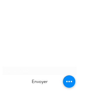
Formulaire de contact
Envoyer
Av. Herrmann-Debroux 54, 1160 Auderghem,